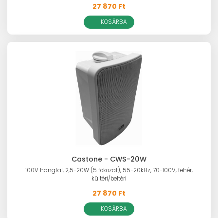
27 870 Ft
KOSÁRBA
Castone - CWS-20W
100V hangfal, 2,5-20W (5 fokozat), 55-20kHz, 70-100V, fehér,
kültéri/beltéri
27 870 Ft
KOSÁRBA