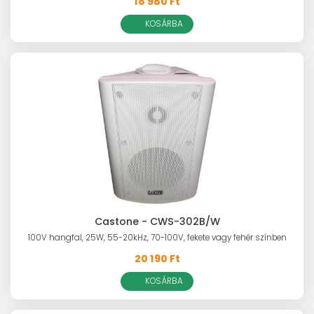
18 980 Ft
KOSÁRBA
Castone - CWS-302B/W
100V hangfal, 25W, 55-20kHz, 70-100V, fekete vagy fehér színben
20 190 Ft
KOSÁRBA