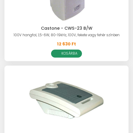
Castone - CWS-23 B/W
100V hangfal, 1,5-6W, 80-19kHz, 100V, fekete vagy fehér színben
12 630 Ft
KOSÁRBA