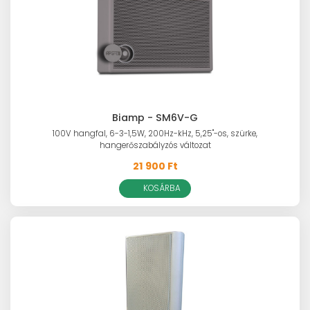
Biamp - SM6V-G
100V hangfal, 6-3-1,5W, 200Hz-kHz, 5,25"-os, szürke,
hangerőszabályzós változat
21 900 Ft
KOSÁRBA