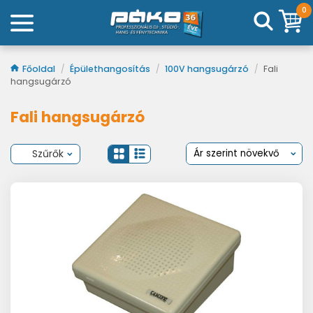
0
Főoldal
/
Épülethangosítás
/
100V hangsugárzó
/
Fali
hangsugárzó
Fali hangsugárzó
Szűrők