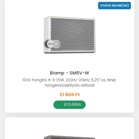
Utolsó darab(ok)
Biamp - SM6V-W
100V hangfal, 6-3-1,5W, 200Hz-20kHz, 5,25"-os, fehér,
hangerőszabályzós változat
21 600 Ft
KOSÁRBA