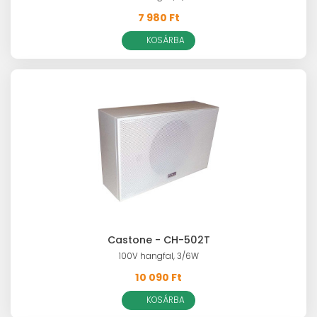
7 980 Ft
KOSÁRBA
Castone - CH-502T
100V hangfal, 3/6W
10 090 Ft
KOSÁRBA