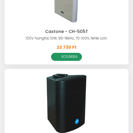
Castone - CH-505T
100V hangfal, 10W, 95-18kHz, 70-100V, fehér szín
22 730 Ft
KOSÁRBA