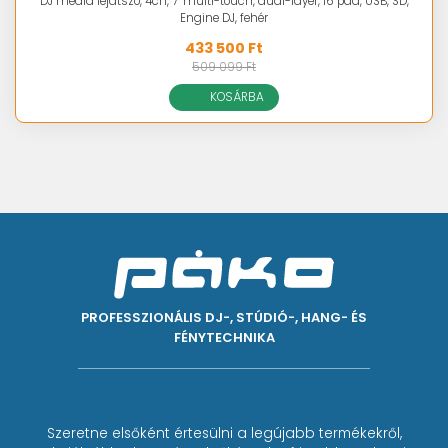
DJ média lejátszó, 4ch, 7" multi-touch, dual-layer, 16 pad, USB, SD,
Engine DJ, fehér
433 500 Ft
509 099 Ft
KOSÁRBA
PROFESSZIONÁLIS DJ-, STÚDIÓ-, HANG- ÉS
FÉNYTECHNIKA
Szeretne elsőként értesülni a legújabb termékekről,