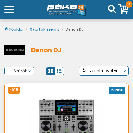
0
Főoldal
/
Gyártók szerint
/
Denon DJ
Denon DJ
Szűrők
-10%
RK2026