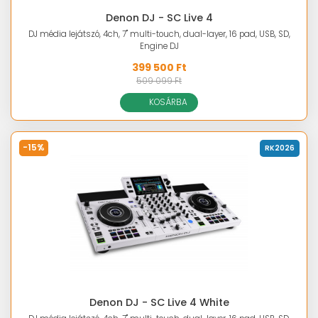
Denon DJ - SC Live 4
DJ média lejátszó, 4ch, 7" multi-touch, dual-layer, 16 pad, USB, SD,
Engine DJ
399 500 Ft
509 099 Ft
KOSÁRBA
-15%
RK2026
Denon DJ - SC Live 4 White