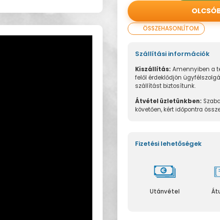
OLCSÓ
ÖSSZEHASONLÍTOM
Szállítási információk
Kiszállítás:
Amennyiben a te
felől érdeklődjön ügyfélszolg
szállítást biztosítunk.
Átvétel üzletünkben:
Szaba
követően, kért időpontra össz
Fizetési lehetőségek
Utánvétel
Át