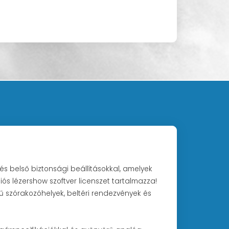
lés belső biztonsági beállításokkal, amelyek
iós lézershow szoftver licenszet tartalmazza!
tű szórakozóhelyek, beltéri rendezvények és