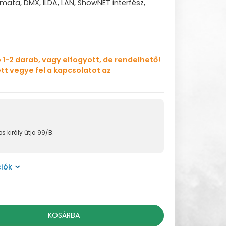
mata, DMX, ILDA, LAN, ShowNET interfész,
 1-2 darab, vagy elfogyott, de rendelhető!
tt vegye fel a kapcsolatot az
s király útja 99/B.
iók
KOSÁRBA