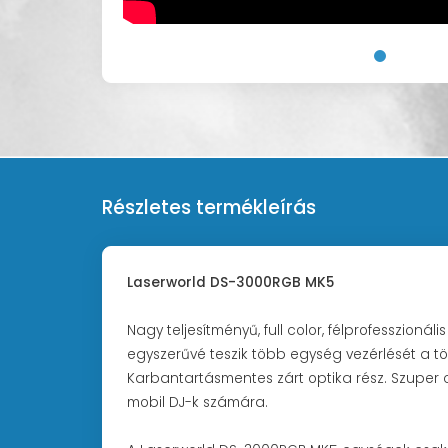
Részletes termékleírás
Laserworld DS-3000RGB MK5
Nagy teljesítményű, full color, félprofesszioná
egyszerűvé teszik több egység vezérlését a töb
Karbantartásmentes zárt optika rész. Szuper c
mobil DJ-k számára.