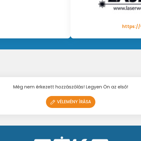
hálózati interfésszel és ingyenes lézervezérlő szoftverrel rende
az intuitív Showeditor lézershow szoftvernek köszönhetően, ame
ámogatott, és külön megvásárolható.
https:/
en bevitelt ILDA-n és LAN-on keresztül. A DMX-en kívül lehetőség 
szhatók integrált SD-kártyáról (a csomag tartalmazza) – akár ön
kkal kezdőknek. Csak néhány DMX csatorna használható a legfo
, különösen a DMX konzollal rendelkező felhasználók számára. Mi
óg konverterként) működik és lehetővé teszi az ILDA streaminget.
Még nem érkezett hozzászólás! Legyen Ön az első!
VÉLEMÉNY ÍRÁSA