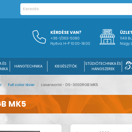
KÉRDÉSE VAN?
ÜZLE
+36-1/363-5080
1149 
Nyitva: H-P 10:00-18:00
Nagy L
A ÉS
STÚDIÓTECHNIKA ÉS
HANGTECHNIKA
KIEGÉSZÍTŐK
NIKA
HANGSZEREK
er
/
Full color lézer
/
Laserworld - DS-3000RGB MK5
GB MK5