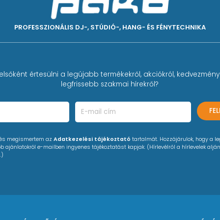
PROFESSZIONÁLIS DJ-, STÚDIÓ-, HANG- ÉS FÉNYTECHNIKA
 streaming, integrált SD-kártya, automata, master-slave
elsőként értesülni a legújabb termékekről, akciókról, kedvezmény
legfrissebb szakmai hírekről?
, rácsok, stb.)
tó, reteszelő , teljes verziójú Showeditor szoftver licenc
FE
0 Hz
 és megismertem az
Adatkezelési tájékoztató
tartalmát. Hozzájárulok, hogy a l
 ajánlatokról e-mailben ingyenes tájékoztatást kapjak. (Hírlevélről a hírlevelek alján
.)