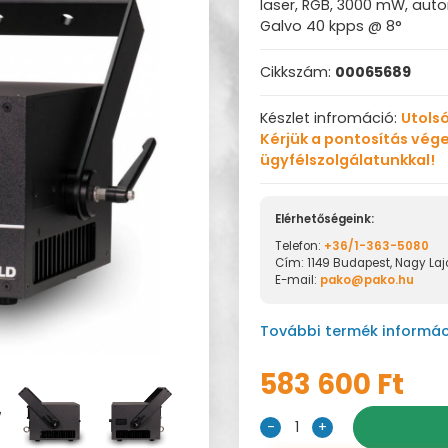
laser, RGB, 3000 mW, auto
Galvo 40 kpps @ 8°
Cikkszám:
00065689
Készlet infromáció:
Utolsó
Kérjük a pontosítás vége
ügyfélszolgálatunkkal!
Elérhetőségeink:
Telefon:
+36/1-363-5080
Cím: 1149 Budapest, Nagy Lajo
E-mail:
pako@pako.hu
További termék informác
583 600 Ft
-
1
+