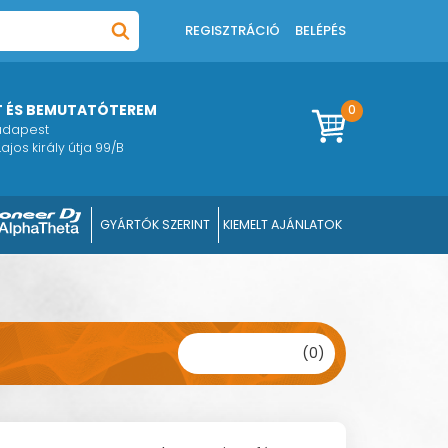
REGISZTRÁCIÓ
BELÉPÉS
T ÉS BEMUTATÓTEREM
0
Budapest
ajos király útja 99/B
GYÁRTÓK SZERINT
KIEMELT AJÁNLATOK
(0)