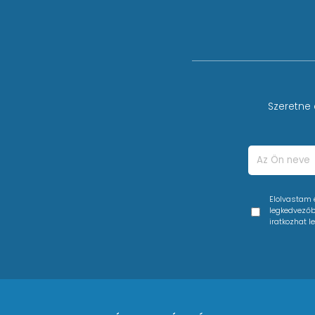
- Fénysugár: kb. 4 mm / 0.9 mrad
- Lézer forrás: Dióda
- Lézer osztály: 4
- Működési módok: ILDA, DMX, LAN, ArtNet, ILDA
o
- Szkenner sebessége: 40 kpps
@
8
o
- Max. nyitási szög: 40
Szeretne 
-
Alap minták: Több mint 120 (alagutak, hullámk
- Tartozékok: tápkábel, kulcs, használati útmuta
- Bemeneti feszültség: 85 V - 250 V / AC, 50/6
- Teljesítmény felvétel: 80 W
- Méretek: 210 x 215 x 142 mm (H x SZ x M)
Elolvastam
- Súly: 5,5 kg
legkedvezőbb
iratkozhat le