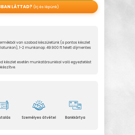
BBAN LÁTTAD?
(írj és lépünk)
rmékből van szabad készületünk (a pontos készlet
álatunkon), 1-2 munkanap. 49.900 ft felett díjmentes
d készlet esetén munkatársunkkal való egyeztetést
ekészítve.
utalás
Személyes átvétel
Bankkártya