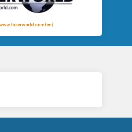
lkezik!
ly minden új Laserworld DS-3000RGB MK5-höz
/www.laserworld.com/en/
van egyedi képkockák indítására az ArtNET-en
álló módban is!
ntosabb beállítások gyors és egyszerű
nden beállítás aktiválható és lehetővé teszi a