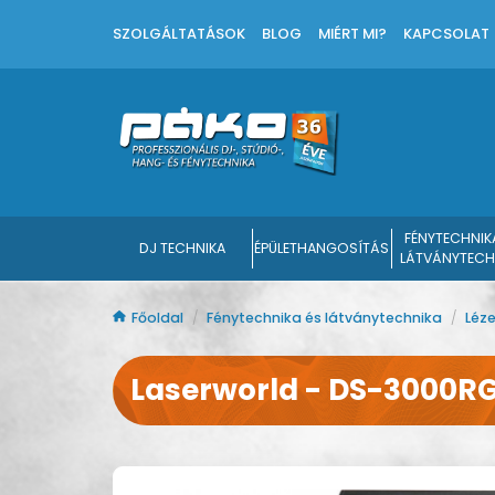
SZOLGÁLTATÁSOK
BLOG
MIÉRT MI?
KAPCSOLAT
FÉNYTECHNIK
DJ TECHNIKA
ÉPÜLETHANGOSÍTÁS
LÁTVÁNYTECH
Főoldal
/
Fénytechnika és látványtechnika
/
Léz
Laserworld - DS-3000R