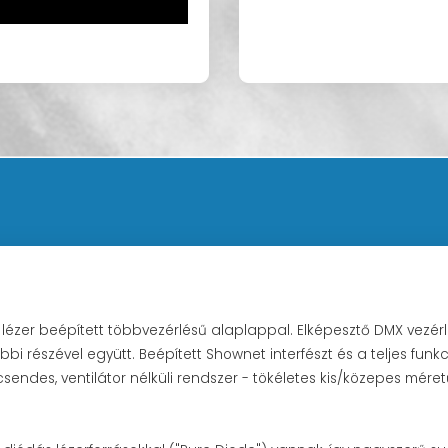
lis lézer beépített többvezérlésű alaplappal. Elképesztő DMX vezér
bi részével együtt. Beépített Shownet interfészt és a teljes funkc
sendes, ventilátor nélküli rendszer - tökéletes kis/közepes mére