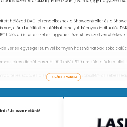
iódás lézerforrásokkal ("Pure Diode") vannak, így nagyszerű su
ett hálózati DAC-al rendelkeznek a Showcontroller és a Showedi
 is van, előre beállított mintákkal, amelyek könnyen indíthatók D
 hálózati interfésszel és ingyenes lézershow szoftverrel érkezik
Diode Series egységeket, mivel könnyen használhatóak, sokoldal
-es piros diódát használ 900 mW / 520 nm zöld dióda mellett.
9 mrad teljes szög, és a szkennelés akár 40 kpps@8°-os sebességg
TOVÁBB OLVASOM
al.
al készült, így a karbantartási intervallumok nagyon ritkák.
írás? Jelezze nekünk!
zoftver