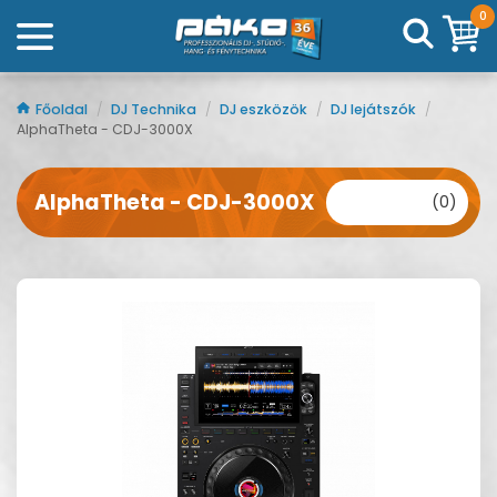
0
Főoldal
/
DJ Technika
/
DJ eszközök
/
DJ lejátszók
/
AlphaTheta - CDJ-3000X
AlphaTheta - CDJ-3000X
(0)