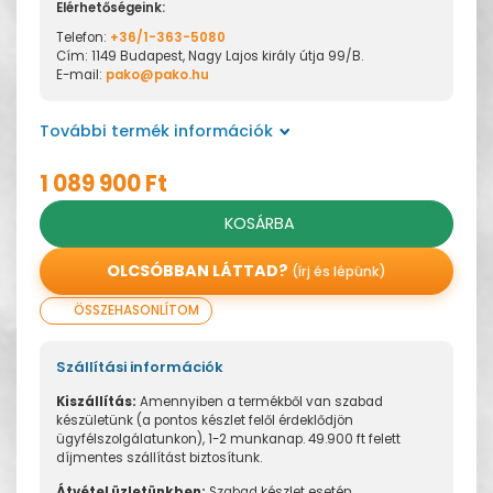
Elérhetőségeink:
Telefon:
+36/1-363-5080
Cím: 1149 Budapest, Nagy Lajos király útja 99/B.
E-mail:
pako@pako.hu
További termék információk
1 089 900 Ft
KOSÁRBA
OLCSÓBBAN LÁTTAD?
(írj és lépünk)
ÖSSZEHASONLÍTOM
Szállítási információk
Kiszállítás:
Amennyiben a termékből van szabad
készületünk (a pontos készlet felől érdeklődjön
ügyfélszolgálatunkon), 1-2 munkanap. 49.900 ft felett
díjmentes szállítást biztosítunk.
Átvétel üzletünkben:
Szabad készlet esetén