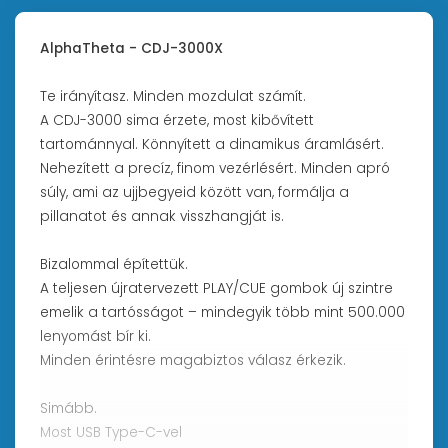
AlphaTheta - CDJ-3000X
Te irányítasz. Minden mozdulat számít.
A CDJ-3000 sima érzete, most kibővített
tartománnyal. Könnyített a dinamikus áramlásért.
Nehezített a precíz, finom vezérlésért. Minden apró
súly, ami az ujjbegyeid között van, formálja a
pillanatot és annak visszhangját is.
Bizalommal építettük.
A teljesen újratervezett PLAY/CUE gombok új szintre
emelik a tartósságot – mindegyik több mint 500.000
lenyomást bír ki.
Minden érintésre magabiztos válasz érkezik.
Simább.
Most USB Type-C-vel