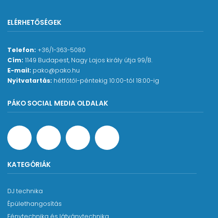
- Kijelző: 10,1 hüvelykes kapacitív, színes
ELÉRHETŐSÉGEK
érintőképernyős kijelző
- Méretek (Sz × M × Ma): 344,6 × 490,4 × 130,1 mm
Telefon:
+36/1-363-5080
- Súly: 6,0 kg
Cím:
1149 Budapest, Nagy Lajos király útja 99/B.
- Tápegység: AC 100–240 V, 50/60 Hz
E-mail:
pako@pako.hu
Nyitvatartás:
hétfőtől-péntekig 10:00-tól 18:00-ig
- Tartozékok:
Tápkábel
PÁKO SOCIAL MEDIA OLDALAK
Audiokábelek (analóg / digitális)
LAN-kábel
Gyors üzembe helyezési útmutató
Biztonsági óvintézkedések
KATEGÓRIÁK
DJ technika
Épülethangosítás
Fénytechnika és látványtechnika