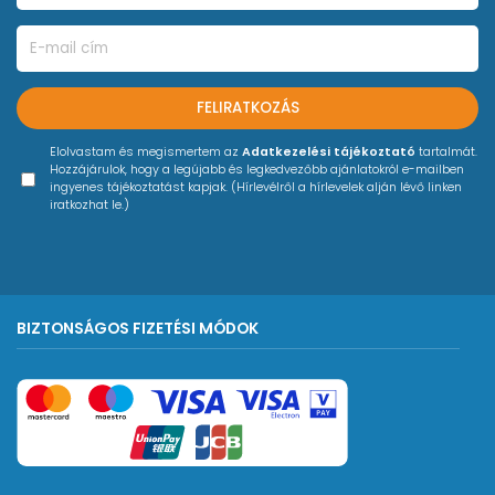
(*NTFS nem támogatott)
- Támogatott hangfájlok:
MP3
FELIRATKOZÁS
AAC
WAV
Elolvastam és megismertem az
Adatkezelési tájékoztató
tartalmát.
Hozzájárulok, hogy a legújabb és legkedvezőbb ajánlatokról e-mailben
AIFF
ingyenes tájékoztatást kapjak. (Hírlevélről a hírlevelek alján lévő linken
FLAC
iratkozhat le.)
ALAC
- Kimeneti csatlakozók:
Analóg (RCA) × 1
BIZTONSÁGOS FIZETÉSI MÓDOK
Digitális (koaxiális) × 1
- Hangteljesítmény:
Frekvenciaátvitel: 4 Hz – 40 kHz
Jel/zaj viszony: 115 dB
Teljes harmonikus torzítás: 0,0018%