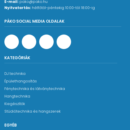
E-mail:
pako@pako.hu
Nyitvatartás:
hétfőtől-péntekig 10:00-tól 18:00-ig
PÁKO SOCIAL MEDIA OLDALAK
KATEGÓRIÁK
DJ technika
Épülethangosítás
Fénytechnika és látványtechnika
Hangtechnika
Kiegészítők
Stúdiótechnika és hangszerek
EGYÉB