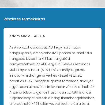
Részletes termékleírás
Adam Audio - A8H-A
Az A sorozat csúcsa, az A8H egy háromutas
hangsugárzó, amely rendkívül pontos és analitikus
hangzást biztosít a kritikus hallgatási
környezetekhez. Az A8H egy 8 hüvelykes rezonáns
Multi-Layer Mineral (MLM) szálas mélysugárzót,
innovatív midrange drivert és kézzel készített
precíziós X-ART magassugárzót tartalmaz, amelyek
együttesen ultraszéles frekvencia-választ adnak. Az
A széria többi tagjához hasonlóan az A8H is óriási
rugalmasságot biztosít a hang finomhangolásához,
a forgatható HPS hullámvezető technológia és a