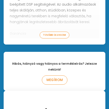
beépített DSP segítségével. Az audio alkalmazások
teljes skáláján, otthon, stúdióban, közepes és
nagyméretű terekben is megfelelő választás, ha
hangjának legrészletesebb ábrázolását keresi.
Garancia
TOVÁBB OLVASOM
2 év normál garancia, ami a MyADAM online
felhasználói felületen történő regisztrációval
kiterjeszthető 5 évre.
Bal oldalra való változat!
Hibás, hiányzó vagy hiányos a termékleírás? Jelezze
Teljesítmény: 220W
nekünk!
Frekvenciaátvitel: 40Hz - 45kHz
MEGÍROM
Beépített DPS processzor
Magas driver: X-ART (forgatható)
Középhangsugárzó: 3,5"-os MLM woofer
Mélyhangsugárzó: 8"-os dome cone hybrid
Bemenetek: XLR és RCA