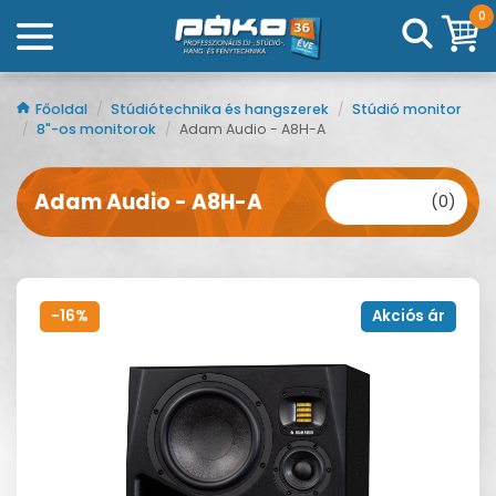
0
Főoldal
/
Stúdiótechnika és hangszerek
/
Stúdió monitor
/
8"-os monitorok
/
Adam Audio - A8H-A
Adam Audio - A8H-A
(0)
-16%
Akciós ár