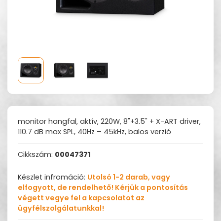
monitor hangfal, aktív, 220W, 8"+3.5" + X-ART driver,
110.7 dB max SPL, 40Hz – 45kHz, balos verzió
Cikkszám:
00047371
Készlet infromáció:
Utolsó 1-2 darab, vagy
elfogyott, de rendelhető! Kérjük a pontosítás
végett vegye fel a kapcsolatot az
ügyfélszolgálatunkkal!