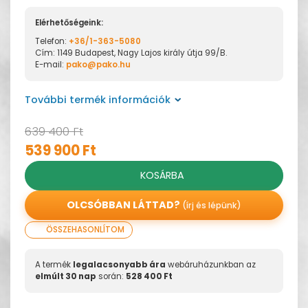
Elérhetőségeink:
Telefon:
+36/1-363-5080
Cím: 1149 Budapest, Nagy Lajos király útja 99/B.
E-mail:
pako@pako.hu
További termék információk
639 400 Ft
539 900 Ft
KOSÁRBA
OLCSÓBBAN LÁTTAD?
(írj és lépünk)
ÖSSZEHASONLÍTOM
A termék
legalacsonyabb ára
webáruházunkban az
elmúlt 30 nap
során:
528 400 Ft