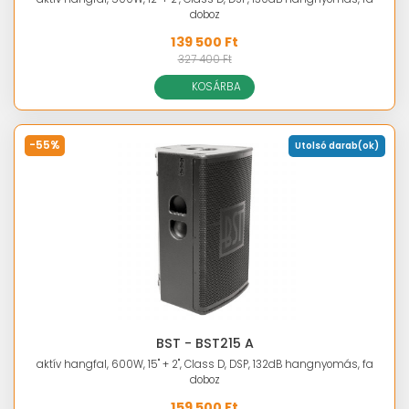
doboz
139 500 Ft
327 400 Ft
KOSÁRBA
-55%
Utolsó darab(ok)
BST - BST215 A
aktív hangfal, 600W, 15" + 2", Class D, DSP, 132dB hangnyomás, fa
doboz
159 500 Ft