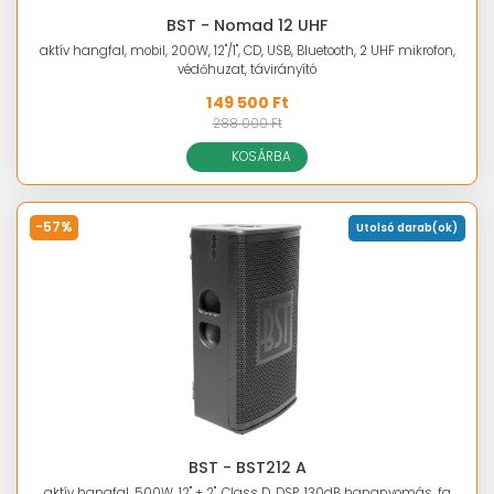
BST - Nomad 12 UHF
aktív hangfal, mobil, 200W, 12"/1", CD, USB, Bluetooth, 2 UHF mikrofon,
védőhuzat, távirányító
149 500 Ft
288 000 Ft
KOSÁRBA
-57%
Utolsó darab(ok)
BST - BST212 A
aktív hangfal, 500W, 12" + 2", Class D, DSP, 130dB hangnyomás, fa