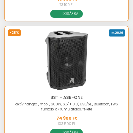
73 100 Ft
KOSÁRBA
-28%
RK2026
BST - ASB-ONE
aktív hangfal, mobil, 600W, 6,5" + 0,8", USB/SD, Bluetooth, TWS
funkció, akkumulátoros, fekete
74 900 Ft
103 500 Ft
KOSÁRBA