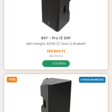
BST - Pro 12 DSP
aktív hangfal, 800W, 12", Class D, Bluetooth
159 900 Ft
251 700 Ft
KOSÁRBA
-31%
Utolsó darab(ok)