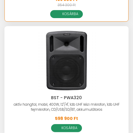
354 300 Ft
KOSÁRBA
BST - PWA320
aktív hangfal, mobil, 400W, 12"/4", 1db UHF kézi mikrofon, 1db UHF
fejmikrofon, CD/USB/SD/BT, akkumulátoros
598 900 Ft
KOSÁRBA