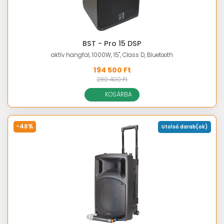
BST - Pro 15 DSP
aktív hangfal, 1000W, 15", Class D, Bluetooth
194 500 Ft
280 400 Ft
KOSÁRBA
-48%
Utolsó darab(ok)