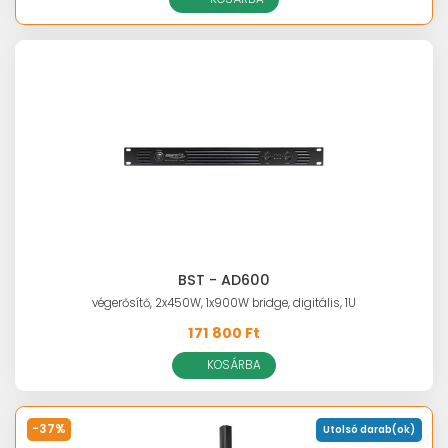
BST - AD600
végerősítő, 2x450W, 1x900W bridge, digitális, 1U
171 800 Ft
KOSÁRBA
-37%
Utolsó darab(ok)