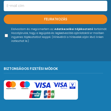
FELIRATKOZÁS
Elolvastam és megismertem az
Adatkezelési tájékoztató
tartalmát.
Hozzájárulok, hogy a legújabb és legkedvezőbb ajánlatokról e-mailben
ingyenes tájékoztatást kapjak. (Hírlevélről a hírlevelek alján lévő linken
iratkozhat le.)
BIZTONSÁGOS FIZETÉSI MÓDOK