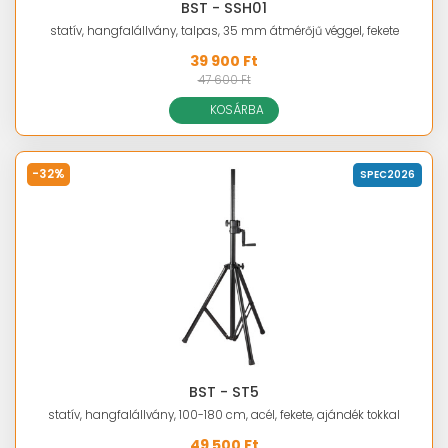
BST - SSH01
statív, hangfalállvány, talpas, 35 mm átmérőjű véggel, fekete
39 900 Ft
47 600 Ft
KOSÁRBA
-32%
SPEC2026
BST - ST5
statív, hangfalállvány, 100-180 cm, acél, fekete, ajándék tokkal
49 500 Ft