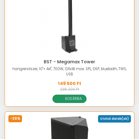
BST - Megamax Tower
hangrendszer, 10"+ 4x1", 700W, 126dB max. SPL, DSP, bluetooth, TWS,
USB
149 500 Ft
236 200 Ft
KOSÁRBA
-36%
Utolsó darab(ok)