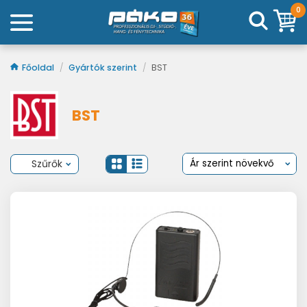
0
Főoldal
/
Gyártók szerint
/
BST
BST
Szűrők