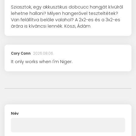
Sziasztok, egy akkusztikus dobcucc hangját kívülről
lehetne hallani? Milyen hangerővel teszteltétek?
Van felállítva belőle valahol? A 2x2-es és a 3x2-es
árára is kíváncsi lennék. Köszi, Ádám
Cory Conn
2026.08.06.
It only works when I'm Niger.
Név