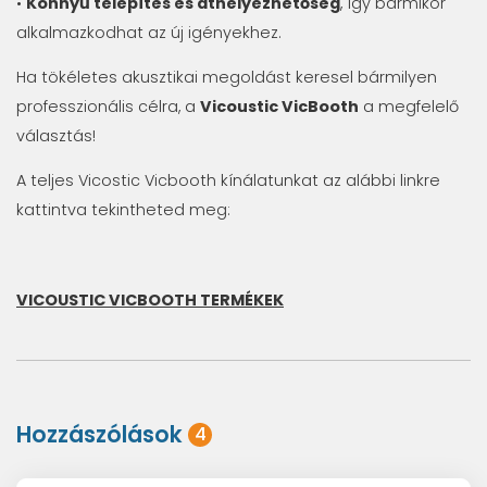
•
Könnyű telepítés és áthelyezhetőség
, így bármikor
alkalmazkodhat az új igényekhez.
Ha tökéletes akusztikai megoldást keresel bármilyen
professzionális célra, a
Vicoustic VicBooth
a megfelelő
választás!
A teljes Vicostic Vicbooth kínálatunkat az alábbi linkre
kattintva tekintheted meg:
VICOUSTIC VICBOOTH TERMÉKEK
Hozzászólások
4