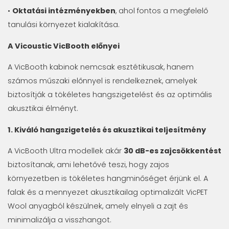
•
Oktatási intézményekben
, ahol fontos a megfelelő
tanulási környezet kialakítása.
A Vicoustic VicBooth előnyei
A VicBooth kabinok nemcsak esztétikusak, hanem
számos műszaki előnnyel is rendelkeznek, amelyek
biztosítják a tökéletes hangszigetelést és az optimális
akusztikai élményt.
1. Kiváló hangszigetelés és akusztikai teljesítmény
A VicBooth Ultra modellek akár
30 dB-es zajcsökkentést
biztosítanak, ami lehetővé teszi, hogy zajos
környezetben is tökéletes hangminőséget érjünk el. A
falak és a mennyezet akusztikailag optimalizált VicPET
Wool anyagból készülnek, amely elnyeli a zajt és
minimalizálja a visszhangot.