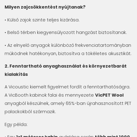
Milyen zajcsökkentést nyújtanak?
• Külső zajok szinte teljes kizárása.
• Belső térben kiegyensúlyozott hangzást biztosítanak.
• Az elnyelő anyagok különböző frekvenciatartományban
működnek hatékonyan, biztosítva a tökéletes akusztikát.
2. Fenntartható anyaghasználat és környezetbarát
kialakítás
A Vicoustic kiemelt figyelmet fordít a fenntarthatóságra.
A VicBooth kabinok falai és mennyezete
VicPET Wool
anyagból készülnek, amely 65%-ban újrahasznosított PET
palackokból származik.
Egy példa: