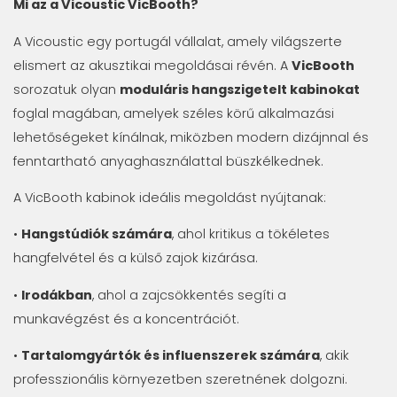
Mi az a Vicoustic VicBooth?
A Vicoustic egy portugál vállalat, amely világszerte
elismert az akusztikai megoldásai révén. A
VicBooth
sorozatuk olyan
moduláris hangszigetelt kabinokat
foglal magában, amelyek széles körű alkalmazási
lehetőségeket kínálnak, miközben modern dizájnnal és
fenntartható anyaghasználattal büszkélkednek.
A VicBooth kabinok ideális megoldást nyújtanak:
•
Hangstúdiók számára
, ahol kritikus a tökéletes
hangfelvétel és a külső zajok kizárása.
•
Irodákban
, ahol a zajcsökkentés segíti a
munkavégzést és a koncentrációt.
•
Tartalomgyártók és influenszerek számára
, akik
professzionális környezetben szeretnének dolgozni.