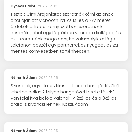
Gyenes Bálint
2025.02.06.
Tisztelt Cím! Árajánlatot szeretnék kérni az önök
által ajánlott vicbooth-ra. Az 1X1 és a 2x2 méret
érdekelne. Irodai környezetben szeretnénk
használni, ahol egy légtérben vannak a kollégák, és
azt szeretnénk megoldani, ha valamelyik kolléga
telefonon beszél egy partnerrel, az nyugodt és zaj
mentes környezetben történhessen.
Németh Ádám
2025.03.05.
Sziasztok, egy akkusztikus dobcucc hangját kívülről
lehetne hallani? Milyen hangerővel teszteltétek?
Van felállítva belőle valahol? A 2x2-es és a 3x2-es
árára is kíváncsi lennék. Köszi, Ádám
Németh Ádám
2025.03.05.