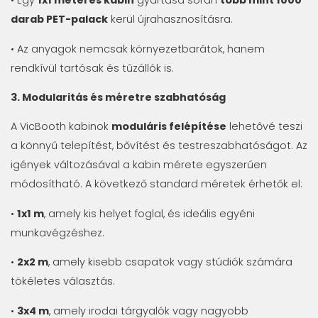
• Egy
1x1 méteres kabin
gyártása során
több mint 1000
darab PET-palack
kerül újrahasznosításra.
• Az anyagok nemcsak környezetbarátok, hanem
rendkívül tartósak és tűzállók is.
3. Modularitás és méretre szabhatóság
A VicBooth kabinok
moduláris felépítése
lehetővé teszi
a könnyű telepítést, bővítést és testreszabhatóságot. Az
igények változásával a kabin mérete egyszerűen
módosítható. A következő standard méretek érhetők el:
•
1x1 m
, amely kis helyet foglal, és ideális egyéni
munkavégzéshez.
•
2x2 m
, amely kisebb csapatok vagy stúdiók számára
tökéletes választás.
•
3x4 m
, amely irodai tárgyalók vagy nagyobb