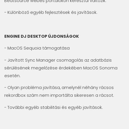
Beatsource webes portálokon keresztül változik.
- Különböző egyéb fejlesztések és javítások.
ENGINE DJ DESKTOP ÚJDONSÁGOK
- MacOS Sequoia támogatása
- Javított Sync Manager csomagolás az adatbázis
sérülésének megelőzése érdekében MacOS Sonoma
esetén.
- Olyan probléma javítása, amelynél néhány rácsos
rekordbox szám nem importálta sikeresen a rácsot.
- További egyéb stabilitási és egyéb javítások.