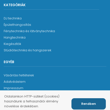
KATEGÓRIÁK
DJ technika
Épülethangosítás
Fénytechnika és látványtechnika
Hangtechnika
Kiegészítők
Stúdiótechnika és hangszerek
EGYÉB
Vásárlási feltételek
Adatvédelem
Impresszum
Oldalainkon HTTP-sütiket (cookies)
használunk a felhasználói élmény
Rendben
növelése érdekében.