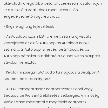
aktiválódik a legutóbb betöltött zeneszám csatornáján.
Ez a funkció a Beállítások menü Mixer fülén
engedélyezhető vagy letiltható.
- Engine Lighting fejlesztések
- Az Autoloop szám 128-ra emelt száma, új vizuális
visszajelzés az aktív Autoloop és Autoloop Banks
számára, új Autoloop ismétlési beállítások, és az
Autoloop bármikor elindítható a SoundSwitch szkriptelt
sávokon keresztül.
- Kiváló minőségű FLAC audió támogatás a Beatport /
Beatsource streaminghez
- A FLAC támogatáshoz BeatportProfessional vagy
Beatsource Pro szintű előfizetés szükséges. A minőség
kiválasztása mostantól a megfelelő Beatport /